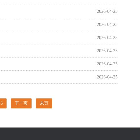
2026-04-25
2026-04-25
2026-04-25
2026-04-25
2026-04-25
2026-04-25
5
下一页
末页