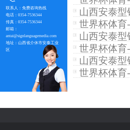
联系人：免费咨询热线
山西安泰型钢
电话：0354-7536344
世界杯体育-
传真：0354-7536344
邮箱：
山西安泰型钢
antai@signlanguagemedia.com
地址：山西省介休市安泰工业
世界杯体育-
区
山西安泰型钢
世界杯体育-