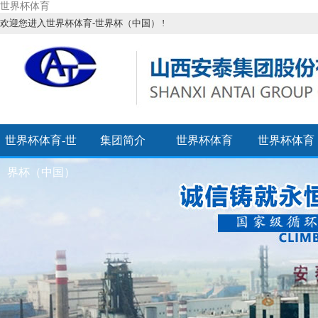
世界杯体育
欢迎您进入世界杯体育-世界杯（中国） !
世界杯体育-世
集团简介
世界杯体育
世界杯体育
界杯（中国）