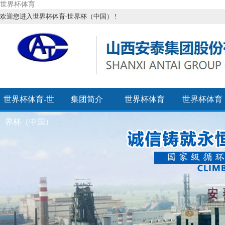
世界杯体育
欢迎您进入世界杯体育-世界杯（中国） !
世界杯体育-世
集团简介
世界杯体育
世界杯体育
界杯（中国）