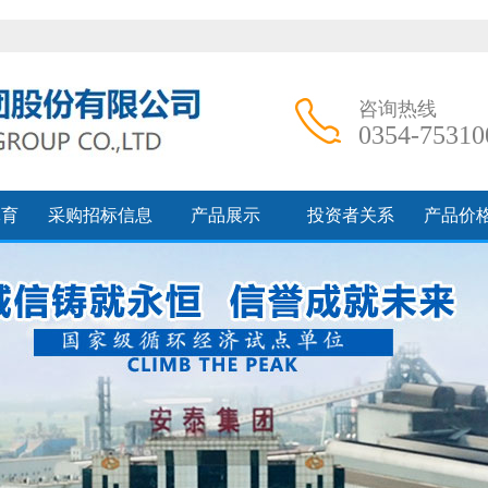
咨询热线
0354-75310
体育
采购招标信息
产品展示
投资者关系
产品价