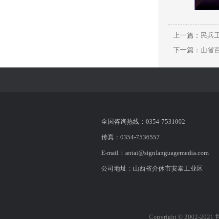
上一篇：
民兵
下一篇：
山省
全国咨询热线：0354-7531002
传真：0354-7536557
E-mail：antai@signlanguagemedia.com
公司地址：山西省介休市安泰工业区
Copyright © 2002-2021 