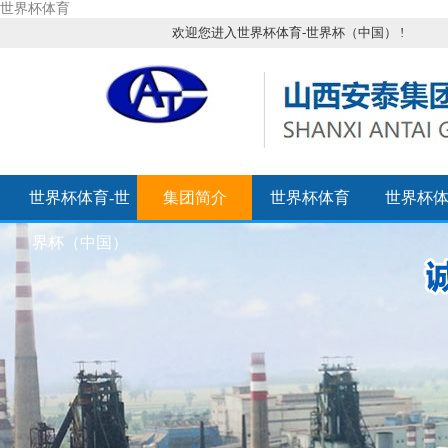
世界杯体育
欢迎您进入世界杯体育-世界杯（中国） !
世界杯体育-世
集团简介
世界杯体育
世界杯
界杯（中国）