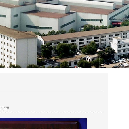
数：
658